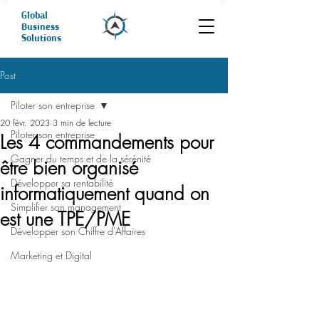
Global
Business
Solutions
Post
Piloter son entreprise
20 févr. 2023
3 min de lecture
Piloter son entreprise
Les 4 commandements pour
Gagner du temps et de la sérénité
être bien organisé
Développer sa rentabilité
informatiquement quand on
Simplifier son management
est une TPE/PME
Développer son Chiffre d'Affaires
Marketing et Digital