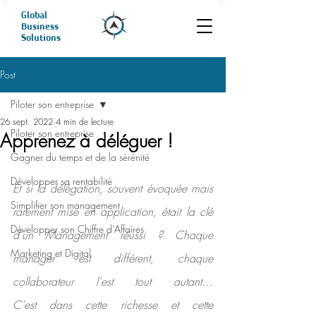
Global
Business
Solutions
Post
Piloter son entreprise
26 sept. 2022
4 min de lecture
Piloter son entreprise
Apprenez à déléguer !
Gagner du temps et de la sérénité
Développer sa rentabilité
Et si la délégation, souvent évoquée mais 
Simplifier son management
rarement mise en application, était la clé 
Développer son Chiffre d'Affaires
d'un Management réussi ? Chaque 
Marketing et Digital
manager est différent, chaque 
collaborateur l'est tout autant…                                                                                     
C'est dans cette richesse et cette 