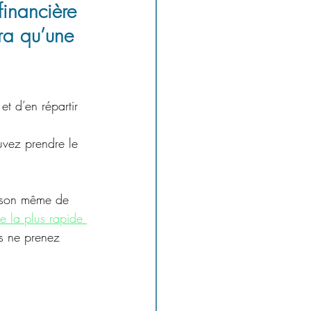
 financière 
ra qu’une 
et d’en répartir 
uvez prendre le 
raison même de 
e la plus rapide 
us ne prenez 