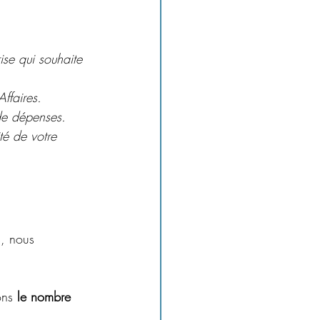
ise qui souhaite 
Affaires. 
de dépenses.
té de votre 
s, nous 
ons
 le nombre 