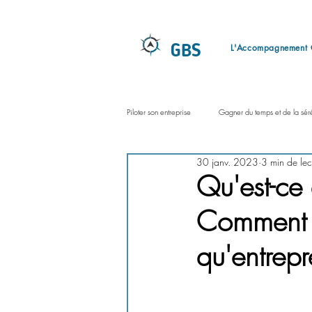
L'Accompagnement
GBS
Piloter son entreprise
Gagner du temps et de la sér
30 janv. 2023
3 min de lec
Qu'est-ce 
Comment pu
qu'entrepr