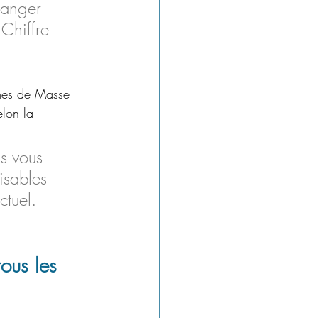
danger 
Chiffre 
ermes de Masse 
elon la 
s vous 
isables 
ctuel.
tous les 