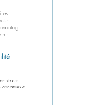
ires 
cter 
davantage 
e ma 
lité 
 compte des 
laborateurs et 