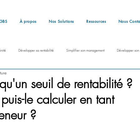
 GBS
À propos
Nos Solutions
Ressources
Nous Conta
énité
Développer sa rentabilité
Simplifier son management
Développer son C
ture
qu'un seuil de rentabilité ?
is-le calculer en tant
eneur ?