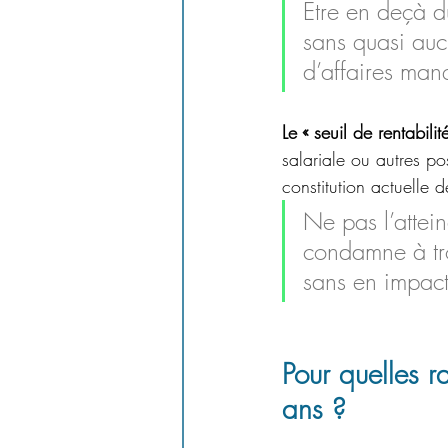
Être en deçà d
sans quasi auc
d’affaires man
Le « seuil de rentabilit
salariale ou autres pos
constitution actuelle d
Ne pas l’attei
condamne à tro
sans en impacte
Pour quelles ra
ans ?