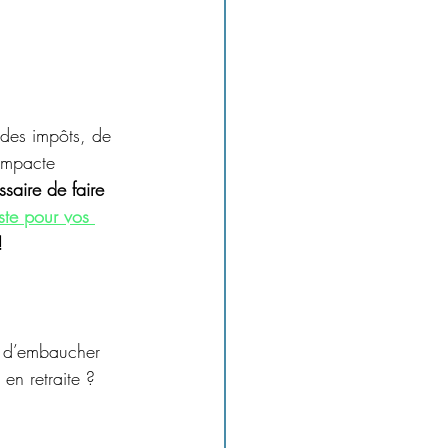
 des impôts, de 
 impacte 
saire de faire 
uste pour vos 
!
? d’embaucher 
en retraite ? 